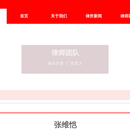
首页
关于我们
律所新闻
律师
律师团队
兼容并蓄 广揽英才
张维恺