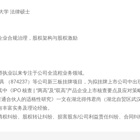
大学 法律硕士
企业合规治理，股权架构与股权激励
师执业以来专注于公司全流程业务领域。
模具 （874237）等公司新三板挂牌项目，为拟挂牌上市公司中
《IPO 核查 | “两高”及“双高”产品企业上市核查要点及应
金普通合伙人的适格性研究》一文在湖北得伟君尚（湖北自贸区武
有丰富实务及理论经验。
情权纠纷、股权转让纠纷、损害股东/公司利益责任纠纷、合同纠